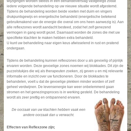
wijzigingen worden steeds in een behandelverslag vastgelegd zodat
iedere volgende behandeling op uw nieuwe situatie wordt afgestemd.
Tijdens de behandeling worden beide voeten met duim en vingers
drukpuntsgewijs en energetische behandeld (energetische betekend
gebruikmakend van de energie die overal om ons heen aanwezig is). Aan
alle reflexzones wordt aandacht besteed, zodat het zelf genezend
vermogen in gang wordt gezet. Daarnaast worden de zones die met uw
specifieke klachten te maken hebben extra behandeld.
U kunt uw behandeling naar eigen keus afwisselend in rust en pratend
ondergaan.
Tijdens de behandeling kunnen reflexzones door u als gevoelig of pijnlijk
ervaren worden. Deze gevoelige zones noemen wij blokkades. Dit zijn de
puzzelstukjes die wij als therapeuten zoeken, zij geven u en mij relevante
informatie en inzicht over uw functioneren. Door de blokkades te
behandelen, voelt u dat de gevoelige plekken minder worden of zelf
geheel verdwijnen. De levensenergie kan weer onbelemmerd gaan
stromen en het genezingsproces is in werking gesteld. De behandeling
wordt als zeer prettig en ontspannend ervaren.
De oorzaak van uw klachten hebben vaak een
andere oorzaak dan u verwacht.
Effecten van Reflexzone zijn;