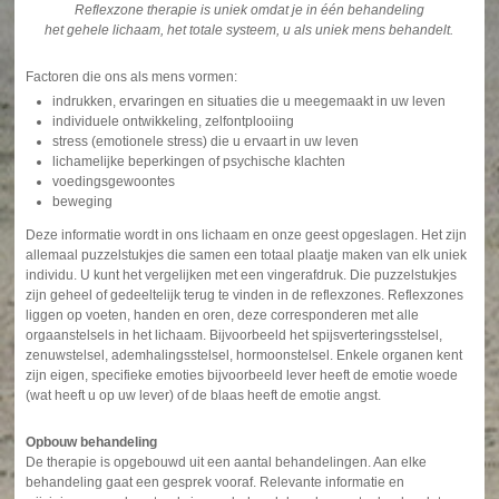
Reflexzone therapie is uniek omdat je in één behandeling
het gehele lichaam, het totale systeem, u als uniek mens behandelt.
Factoren die ons als mens vormen:
indrukken, ervaringen en situaties die u meegemaakt in uw leven
individuele ontwikkeling, zelfontplooiing
stress (emotionele stress) die u ervaart in uw leven
lichamelijke beperkingen of psychische klachten
voedingsgewoontes
beweging
Deze informatie wordt in ons lichaam en onze geest opgeslagen. Het zijn
allemaal puzzelstukjes die samen een totaal plaatje maken van elk uniek
individu. U kunt het vergelijken met een vingerafdruk. Die puzzelstukjes
zijn geheel of gedeeltelijk terug te vinden in de reflexzones. Reflexzones
liggen op voeten, handen en oren, deze corresponderen met alle
orgaanstelsels in het lichaam. Bijvoorbeeld het spijsverteringsstelsel,
zenuwstelsel, ademhalingsstelsel, hormoonstelsel. Enkele organen kent
zijn eigen, specifieke emoties bijvoorbeeld lever heeft de emotie woede
(wat heeft u op uw lever) of de blaas heeft de emotie angst.
Opbouw behandeling
De therapie is opgebouwd uit een aantal behandelingen. Aan elke
behandeling gaat een gesprek vooraf. Relevante informatie en